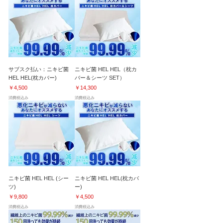
サブスク払い：ニキビ菌
ニキビ菌 HEL HEL（枕カ
HEL HEL(枕カバー)
バー＆シーツ SET）
価格
価格
￥4,500
￥14,300
消費税込み
消費税込み
ニキビ菌 HEL HEL (シー
ニキビ菌 HEL HEL(枕カバ
ツ)
ー)
価格
価格
￥9,800
￥4,500
消費税込み
消費税込み