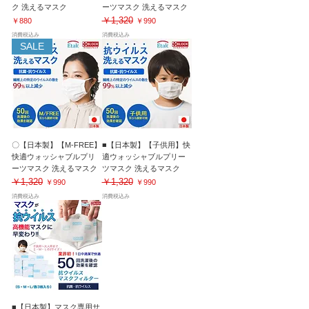
ク 洗えるマスク
ーツマスク 洗えるマスク
￥1,320
価格
通常価格
セール価格
￥880
￥990
消費税込み
消費税込み
SALE
〇【日本製】【M-FREE】
■【日本製】【子供用】快
快適ウォッシャブルプリ
適ウォッシャブルプリー
ーツマスク 洗えるマスク
ツマスク 洗えるマスク
￥1,320
￥1,320
通常価格
セール価格
通常価格
セール価格
￥990
￥990
消費税込み
消費税込み
■【日本製】マスク専用サ