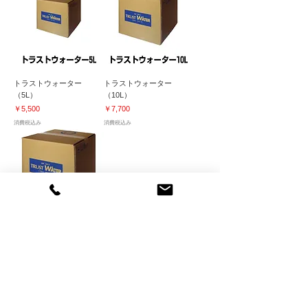
トラストウォーター
トラストウォーター
（5L）
（10L）
価格
価格
￥5,500
￥7,700
消費税込み
消費税込み
トラストウォーター
（20L）空中噴霧可能 空
間洗浄 加湿器 次亜塩素酸
水
価格
￥10,450
消費税込み