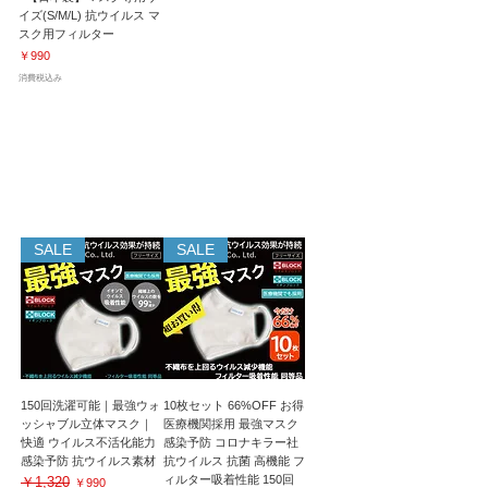
イズ(S/M/L) 抗ウイルス マ
スク用フィルター
価格
￥990
消費税込み
マイナスイオンでウイルス吸着！感染予防｜
150回洗濯後も効果が持続！
SALE
SALE
150回洗濯可能｜最強ウォ
10枚セット 66%OFF お得
ッシャブル立体マスク｜
医療機関採用 最強マスク
快適 ウイルス不活化能力
感染予防 コロナキラー社
感染予防 抗ウイルス素材
抗ウイルス 抗菌 高機能 フ
ィルター吸着性能 150回
￥1,320
通常価格
セール価格
￥990