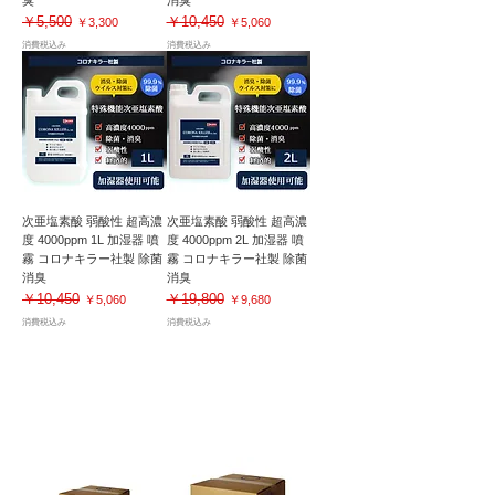
￥5,500
￥10,450
通常価格
セール価格
通常価格
セール価格
￥3,300
￥5,060
消費税込み
消費税込み
次亜塩素酸 弱酸性 超高濃
次亜塩素酸 弱酸性 超高濃
度 4000ppm 1L 加湿器 噴
度 4000ppm 2L 加湿器 噴
霧 コロナキラー社製 除菌
霧 コロナキラー社製 除菌
消臭
消臭
￥10,450
￥19,800
通常価格
セール価格
通常価格
セール価格
￥5,060
￥9,680
消費税込み
消費税込み
加湿器対応｜除菌・抗菌・消臭・空間洗浄
次亜塩素酸水｜大容量タイプ