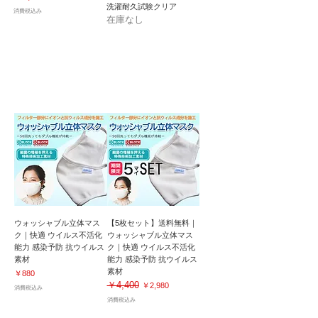
洗濯耐久試験クリア
消費税込み
在庫なし
マイナスイオンでウイルス吸着！感染予防｜
50回洗濯後も効果が持続！
ウォッシャブル立体マス
【5枚セット】送料無料｜
ク｜快適 ウイルス不活化
ウォッシャブル立体マス
能力 感染予防 抗ウイルス
ク｜快適 ウイルス不活化
素材
能力 感染予防 抗ウイルス
素材
価格
￥880
￥4,400
通常価格
セール価格
￥2,980
消費税込み
消費税込み