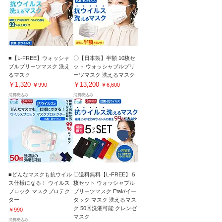
■【L-FREE】ウォッシャ
〇【日本製】半額 10枚セ
ブルプリーツマスク 洗え
ット ウォッシャブルプリ
るマスク
ーツマスク 洗えるマスク
￥1,320
￥13,200
通常価格
セール価格
通常価格
セール価格
￥990
￥6,600
消費税込み
消費税込み
■どんなマスクも抗ウイル
〇送料無料【L-FREE】５
ス仕様になる！ ウイルス
枚セット ウォッシャブル
ブロック マスクプロテク
プリーツマスク Etak/イー
ター
タック マスク 洗えるマス
ク 50回洗濯可能 クレンゼ
価格
￥990
マスク
消費税込み