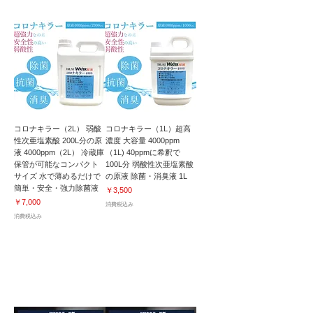
コロナキラー（2L） 弱酸
コロナキラー（1L）超高
性次亜塩素酸 200L分の原
濃度 大容量 4000ppm
液 4000ppm（2L） 冷蔵庫
（1L) 40ppmに希釈で
保管が可能なコンパクト
100L分 弱酸性次亜塩素酸
サイズ 水で薄めるだけで
の原液 除菌・消臭液 1L
簡単・安全・強力除菌液
価格
￥3,500
価格
￥7,000
消費税込み
消費税込み
加湿器対応｜除菌・抗菌・消臭・空間洗浄｜
特殊機能 高濃度次亜塩素酸