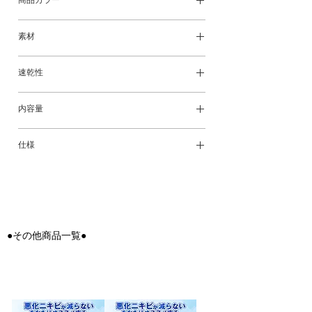
商品カラー
●ホワイト
素材
●ネイビー
ポリエステル65％、綿35％
速乾性
35.6(優)
内容量
1枚
仕様
チューブタイプ（袋式） ファスナー・ボ
タン留めなし
●その他商品一覧●
ニキビ・アトピーにお困りの方へ｜美肌効果にも