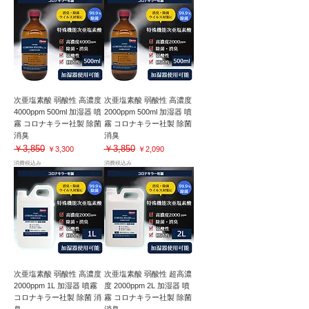
次亜塩素酸 弱酸性 高濃度
次亜塩素酸 弱酸性 高濃度
4000ppm 500ml 加湿器 噴
2000ppm 500ml 加湿器 噴
霧 コロナキラー社製 除菌
霧 コロナキラー社製 除菌
消臭
消臭
￥3,850
￥3,850
通常価格
セール価格
通常価格
セール価格
￥3,300
￥2,090
消費税込み
消費税込み
次亜塩素酸 弱酸性 高濃度
次亜塩素酸 弱酸性 超高濃
2000ppm 1L 加湿器 噴霧
度 2000ppm 2L 加湿器 噴
コロナキラー社製 除菌 消
霧 コロナキラー社製 除菌
臭
消臭