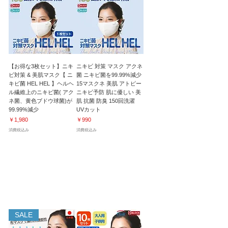
【お得な3枚セット】ニキ
ニキビ 対策 マスク アクネ
ビ対策 & 美肌マスク【 ニ
菌 ニキビ菌を99.99%減少
キビ菌 HEL HEL 】ヘルヘ
15マスクネ 美肌 アトピー
ル繊維上のニキビ菌( アク
ニキビ予防 肌に優しい 美
ネ菌、黄色ブドウ球菌)が
肌 抗菌 防臭 150回洗濯
99.99%減少
UVカット
価格
価格
￥1,980
￥990
消費税込み
消費税込み
特殊機能 抗菌・抗ウイルスマスク・マスクプロテク
ター・フィルター
50回洗濯後も効果が持続
SALE