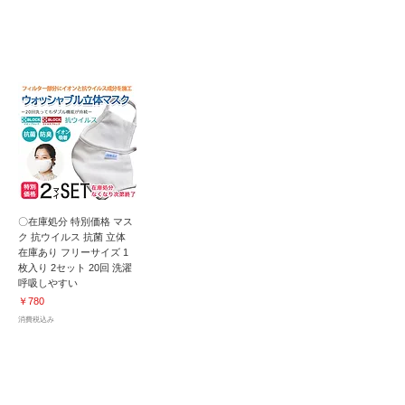
マイナスイオンでウイルス吸着！感染予防｜
20回洗濯後も効果が持続！
〇在庫処分 特別価格 マス
ク 抗ウイルス 抗菌 立体
在庫あり フリーサイズ 1
枚入り 2セット 20回 洗濯
呼吸しやすい
価格
￥780
消費税込み
肌に優しい弱酸性｜除菌・抗菌・消臭｜
特殊機能 高濃度次亜塩素酸