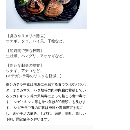
【臭みやヌメリの除去】
ウナギ、タコ、バイ貝、干物など。
【短時間で安心殺菌】
生牡蠣、ハマグリ、アオヤギなど。
【新たな刺身の提案】
ウナギ、アナゴなど。
(※テガシラ毒のリスクを軽減。)
※シガテラ中毒は南海に生息する毒ウツボやバラハ
タ、オニカマス、ハタ類等の肉や内臓に蓄積してい
るシガトキシン等の天然毒によって起こる食中毒で
す。 シガトキシン等を持つ魚は300種類にも及びま
す。 シガテラ中毒の症状は神経や胃腸障害を起こ
し、舌や手足の痛み、しびれ、頭痛、嘔吐、激しい
下痢、関節痛等を伴います。