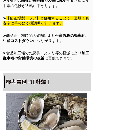
➤食材内の
菌数が短時間で大幅に減少
するために食
中毒の危険が大幅に下がります。
➤
【稲藁燻製チップ】と併用することで、夏場でも
安全に手軽に冷燻調理が行えます。
➤商品化工程時間の短縮により
生産過程の効率化、
生産コストダウン
につながります。
➤食品加工場での悪臭・ヌメリ等の軽減により
加工
従事者の労働環境の改善
に貢献できます。