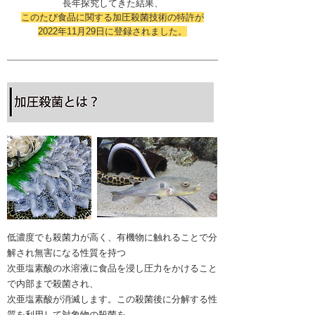
長年
探究してきた結果、
このたび食品に関する
加圧殺菌技術の特許が
2022年11月29日に登録されました。
低濃度でも殺菌力が高く、有機物に触れることで分
解され無害になる性質を持つ
次亜塩素酸の水溶液に食品を浸し圧力をかけること
で内部まで殺菌され、
次亜塩素酸が消滅します。この殺菌後に分解する性
質を利用して対象物の殺菌を