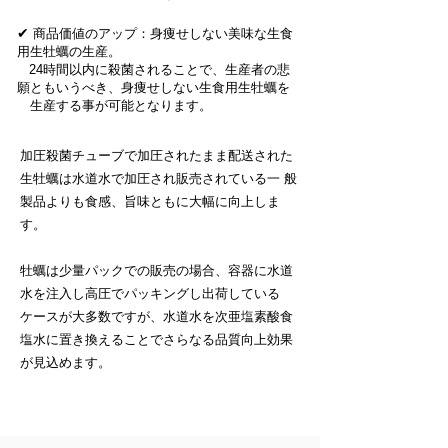
✔
商品価値のアップ：身痩せしない美味な生食
用生牡蠣の生産。
24時間以内に殺菌されることで、生産者の悲
願ともいうべき、身痩せしない生食用生牡蠣を
​ 生産する事が可能となります。
加圧殺菌チューブで加圧されたまま配送された
生牡蠣は水道水で加圧され販売されている一 般
製品よりも食感、旨味ともに大幅に向上しま
す。
牡蠣は少量パックでの販売の場合、容器に水道
水を注入し高圧でパッキングし出荷している
ケースが大多数ですが、水道水を次亜塩素酸食
塩水に置き換えることでさらなる品質向上効果
が見込めます。