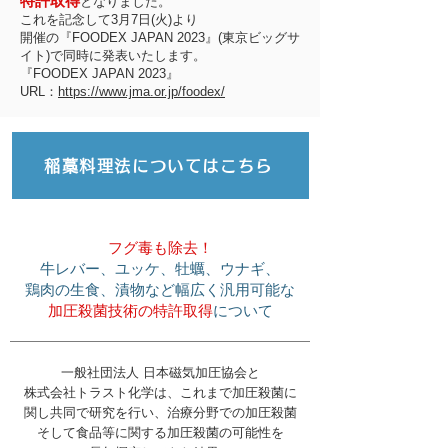
特許取得
となり
ました。
これを記念し
て3月7日(火)より
開催の『FOODEX JAPAN 2023』(東京ビッグサ
イト)で同時に発表いたします。
『FOODEX JAPAN 2023』
URL：
https://www.jma.or.jp/foodex/
稲藁料理法についてはこちら
フグ毒も除去！
牛レバー、ユッケ、牡蠣、ウナギ、
鶏肉の生食、漬物など幅広く汎用可能な
加圧殺菌技術の特許取得
について
一般社団法人 日本磁気加圧協会と
株式会社トラスト化学は、これまで加圧殺菌に
関し共同で研究を行い、治療分野での加圧殺菌
そして食品等に関する加圧殺菌の可能性を