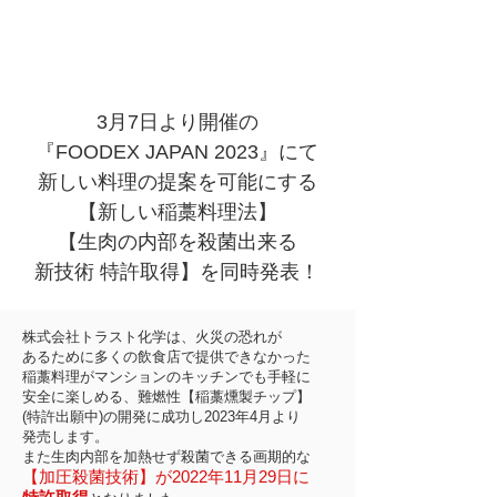
フグ毒も除去、牛レバー、ウナギ、
生食可能な技術を発表
3月7日より開催の
『FOODEX JAPAN 2023』にて
新しい料理の提案を可能にする
【新しい稲藁料理法】
【生肉の内部を殺菌出来る
新技術 特許取得】を同時発表！
株式会社トラスト化学は、火災の恐れが
あるために多くの飲食店で提供できなかった
稲藁料理がマンションのキッチンでも手軽に
安全に楽しめる、難燃性【稲藁燻製チップ】
(特許出願中)の開発に成功し2023年4月より
発売します。
また生肉内部を加熱せず殺菌できる画期的な
【加圧殺菌技術】が2022年11月29日に