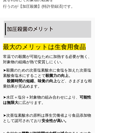
行うのが【加圧殺菌】(特許登録済)です。
最大のメリットは生食用食品
常温での殺菌が可能なために加熱する必要が無く、
対象物の組織が熱で変質しにくい。
➤殺菌のための次亜塩素酸水に食塩を加えた次亜塩
素酸食塩水にすることで
殺菌力の向上、
​ 殺菌時間の短縮、味覚の向上
など、さまざまな相
乗効果が見込めます。
➤水圧＋塩分＋対象物の組み合わせにより、
可能性
は無限大
に広がります。
➤次亜塩素酸水の原料は厚生労働省より食品添加物
として認可されており
安全性が高い。