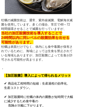
牡蠣の滅菌技術は、通常、紫外線滅菌、電解海水滅
菌を使用しています。多くの場合、常圧で
48～72
時間循環させることで滅菌を行っていますが、
当社の加圧殺菌技術を導入することで
24時間以内に同レベルの殺菌効果を出せる
可能性があります。
牡蠣は表面だけでなく、体内にも食中毒菌が保有さ
れ
ているために、海域によっては生食を禁止されて
いる海域もありますが、加圧殺菌によって生食が許
可される可能性が高まります。
【加圧殺菌】導入によって得られるメリット
✔
商品化工程時間の短縮：生産過程の効率化、
生産コストダウン。
✔
加圧殺菌時に牡蠣の体内の菌数が短時間で大幅
に減少するため食中毒の
​ 危険が大幅に下がります。