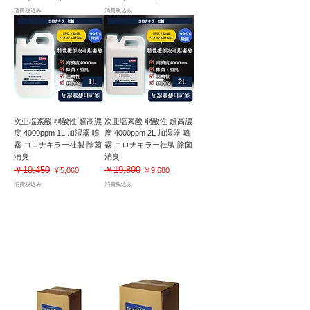
消費税込み
消費税込み
次亜塩素酸 弱酸性 超高濃
次亜塩素酸 弱酸性 超高濃
度 4000ppm 1L 加湿器 噴
度 4000ppm 2L 加湿器 噴
霧 コロナキラー社製 除菌
霧 コロナキラー社製 除菌
消臭
消臭
￥10,450
￥19,800
通常価格
セール価格
通常価格
セール価格
￥5,060
￥9,680
消費税込み
消費税込み
加湿器対応｜除菌・抗菌・消臭・空間洗浄
次亜塩素酸水｜大容量タイプ