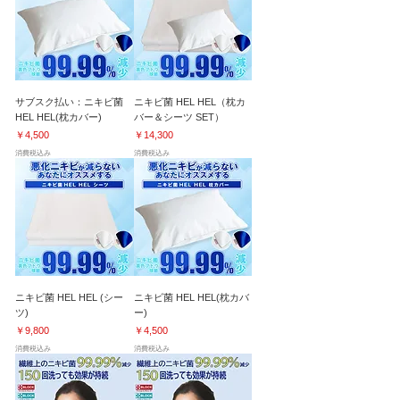
サブスク払い：ニキビ菌
ニキビ菌 HEL HEL（枕カ
HEL HEL(枕カバー)
バー＆シーツ SET）
価格
価格
￥4,500
￥14,300
消費税込み
消費税込み
ニキビ菌 HEL HEL (シー
ニキビ菌 HEL HEL(枕カバ
ツ)
ー)
価格
価格
￥9,800
￥4,500
消費税込み
消費税込み