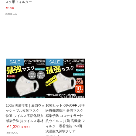
スク用フィルター
価格
￥990
消費税込み
マイナスイオンでウイルス吸着！感染予防｜
150回洗濯後も効果が持続！
SALE
SALE
150回洗濯可能｜最強ウォ
10枚セット 66%OFF お得
ッシャブル立体マスク｜
医療機関採用 最強マスク
快適 ウイルス不活化能力
感染予防 コロナキラー社
感染予防 抗ウイルス素材
抗ウイルス 抗菌 高機能 フ
ィルター吸着性能 150回
￥1,320
通常価格
セール価格
￥990
洗濯耐久試験クリア
消費税込み