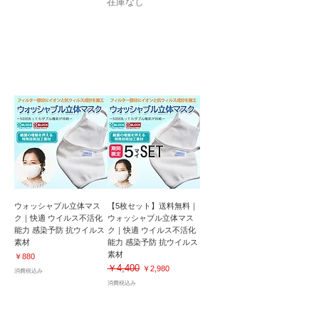
在庫なし
マイナスイオンでウイルス吸着！感染予防｜
50回洗濯後も効果が持続！
ウォッシャブル立体マス
【5枚セット】送料無料｜
ク｜快適 ウイルス不活化
ウォッシャブル立体マス
能力 感染予防 抗ウイルス
ク｜快適 ウイルス不活化
素材
能力 感染予防 抗ウイルス
素材
価格
￥880
￥4,400
通常価格
セール価格
￥2,980
消費税込み
消費税込み
マイナスイオンでウイルス吸着！感染予防｜