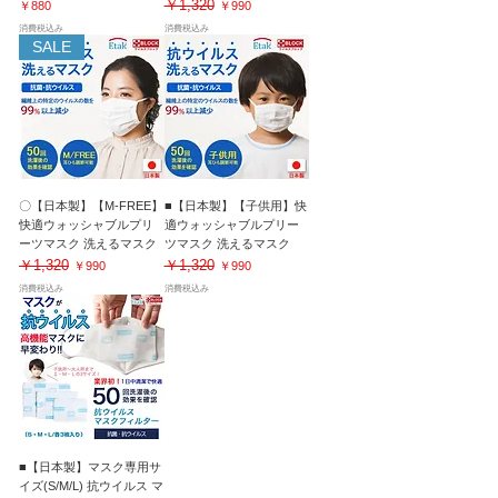
￥1,320
価格
通常価格
セール価格
￥880
￥990
消費税込み
消費税込み
SALE
〇【日本製】【M-FREE】
■【日本製】【子供用】快
快適ウォッシャブルプリ
適ウォッシャブルプリー
ーツマスク 洗えるマスク
ツマスク 洗えるマスク
￥1,320
￥1,320
通常価格
セール価格
通常価格
セール価格
￥990
￥990
消費税込み
消費税込み
■【日本製】マスク専用サ
イズ(S/M/L) 抗ウイルス マ