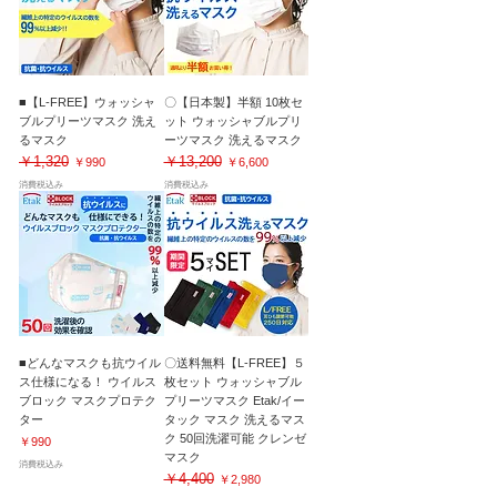
■【L-FREE】ウォッシャ
〇【日本製】半額 10枚セ
ブルプリーツマスク 洗え
ット ウォッシャブルプリ
るマスク
ーツマスク 洗えるマスク
￥1,320
￥13,200
通常価格
セール価格
通常価格
セール価格
￥990
￥6,600
消費税込み
消費税込み
■どんなマスクも抗ウイル
〇送料無料【L-FREE】５
ス仕様になる！ ウイルス
枚セット ウォッシャブル
ブロック マスクプロテク
プリーツマスク Etak/イー
ター
タック マスク 洗えるマス
ク 50回洗濯可能 クレンゼ
価格
￥990
マスク
消費税込み
￥4,400
通常価格
セール価格
￥2,980