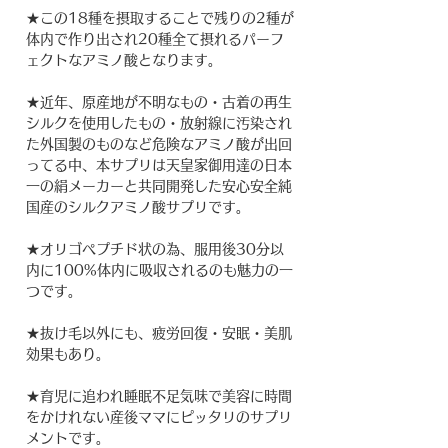
★この18種を摂取することで残りの2種が
体内で作り出され20種全て摂れるパーフ
ェクトなアミノ酸となります。
★近年、原産地が不明なもの・古着の再生
シルクを使用したもの・放射線に汚染され
た外国製のものなど危険なアミノ酸が出回
ってる中、本サプリは天皇家御用達の日本
一の絹メーカーと共同開発した安心安全純
国産のシルクアミノ酸サプリです。
★オリゴペプチド状の為、服用後30分以
内に100%体内に吸収されるのも魅力の一
つです。
★抜け毛以外にも、疲労回復・安眠・美肌
効果もあり。
★育児に追われ睡眠不足気味で美容に時間
をかけれない産後ママにピッタリのサプリ
メントです。