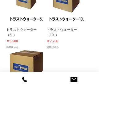
トラストウォーター
トラストウォーター
（5L）
（10L）
価格
価格
￥5,500
￥7,700
消費税込み
消費税込み
トラストウォーター
（20L）空中噴霧可能 空
間洗浄 加湿器 次亜塩素酸
水
価格
￥10,450
消費税込み