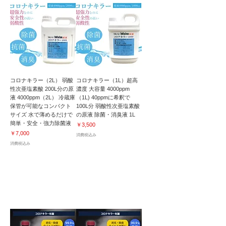
コロナキラー（2L） 弱酸
コロナキラー（1L）超高
性次亜塩素酸 200L分の原
濃度 大容量 4000ppm
液 4000ppm（2L） 冷蔵庫
（1L) 40ppmに希釈で
保管が可能なコンパクト
100L分 弱酸性次亜塩素酸
サイズ 水で薄めるだけで
の原液 除菌・消臭液 1L
簡単・安全・強力除菌液
価格
￥3,500
価格
￥7,000
消費税込み
消費税込み
加湿器対応｜除菌・抗菌・消臭・空間洗浄｜
特殊機能 高濃度次亜塩素酸