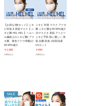
【お得な3枚セット】ニキ
ニキビ 対策 マスク アクネ
ビ対策 & 美肌マスク【 ニ
菌 ニキビ菌を99.99%減少
キビ菌 HEL HEL 】ヘルヘ
15マスクネ 美肌 アトピー
ル繊維上のニキビ菌( アク
ニキビ予防 肌に優しい 美
ネ菌、黄色ブドウ球菌)が
肌 抗菌 防臭 150回洗濯
99.99%減少
UVカット
価格
価格
￥1,980
￥990
消費税込み
消費税込み
特殊機能 抗菌・抗ウイルスマスク・マスクプロテク
ター・フィルター
50回洗濯後も効果が持続
SALE