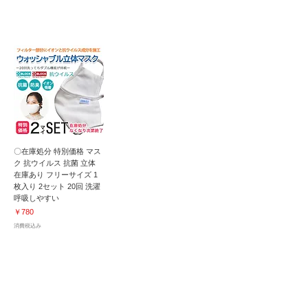
20回洗濯後も効果が持続！
〇在庫処分 特別価格 マス
ク 抗ウイルス 抗菌 立体
在庫あり フリーサイズ 1
枚入り 2セット 20回 洗濯
呼吸しやすい
価格
￥780
消費税込み
肌に優しい弱酸性｜除菌・抗菌・消臭｜
特殊機能 高濃度次亜塩素酸