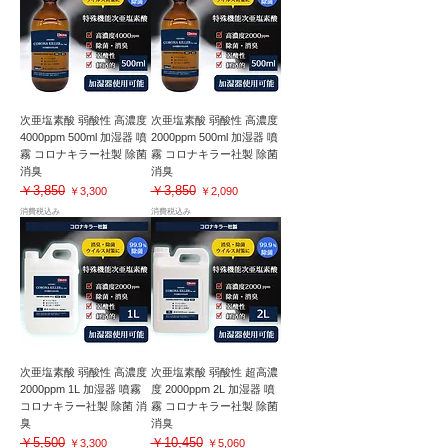
次亜塩素酸 弱酸性 高濃度
次亜塩素酸 弱酸性 高濃度
4000ppm 500ml 加湿器 噴
2000ppm 500ml 加湿器 噴
霧 コロナキラー社製 除菌
霧 コロナキラー社製 除菌
消臭
消臭
￥3,850
￥3,850
通常価格
セール価格
通常価格
セール価格
￥3,300
￥2,090
消費税込み
消費税込み
次亜塩素酸 弱酸性 高濃度
次亜塩素酸 弱酸性 超高濃
2000ppm 1L 加湿器 噴霧
度 2000ppm 2L 加湿器 噴
コロナキラー社製 除菌 消
霧 コロナキラー社製 除菌
臭
消臭
￥5,500
￥10,450
通常価格
セール価格
通常価格
セール価格
￥3,300
￥5,060