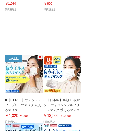
価格
価格
￥1,980
￥990
消費税込み
消費税込み
特殊機能 抗菌・抗ウイルスマスク・マスクプロテク
ター・フィルター
50回洗濯後も効果が持続
SALE
■【L-FREE】ウォッシャ
〇【日本製】半額 10枚セ
ブルプリーツマスク 洗え
ット ウォッシャブルプリ
るマスク
ーツマスク 洗えるマスク
￥1,320
￥13,200
通常価格
セール価格
通常価格
セール価格
￥990
￥6,600
消費税込み
消費税込み