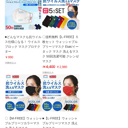
■どんなマスクも抗ウイル
〇送料無料【L-FREE】５
ス仕様になる！ ウイルス
枚セット ウォッシャブル
ブロック マスクプロテク
プリーツマスク Etak/イー
ター
タック マスク 洗えるマス
ク 50回洗濯可能 クレンゼ
価格
￥990
マスク
消費税込み
￥4,400
通常価格
セール価格
￥2,980
消費税込み
〇【M-FREE】ウォッシャ
■【L-FREE】ウォッシャ
ブルプリーツカラーマス
ブルプリーツマスク 洗え