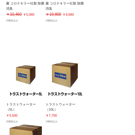
霧 コロナキラー社製 除菌
霧 コロナキラー社製 除菌
消臭
消臭
￥10,450
￥19,800
通常価格
セール価格
通常価格
セール価格
￥5,060
￥9,680
消費税込み
消費税込み
加湿器対応｜除菌・抗菌・消臭・空間洗浄
次亜塩素酸水｜大容量タイプ
トラストウォーター
トラストウォーター
（5L）
（10L）
価格
価格
￥5,500
￥7,700
消費税込み
消費税込み