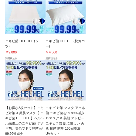
ニキビ菌 HEL HEL (シー
ニキビ菌 HEL HEL(枕カバ
ツ)
ー)
価格
価格
￥9,800
￥4,500
消費税込み
消費税込み
【お得な3枚セット】ニキ
ニキビ 対策 マスク アクネ
ビ対策 & 美肌マスク【 ニ
菌 ニキビ菌を99.99%減少
キビ菌 HEL HEL 】ヘルヘ
15マスクネ 美肌 アトピー
ル繊維上のニキビ菌( アク
ニキビ予防 肌に優しい 美
ネ菌、黄色ブドウ球菌)が
肌 抗菌 防臭 150回洗濯
99.99%減少
UVカット