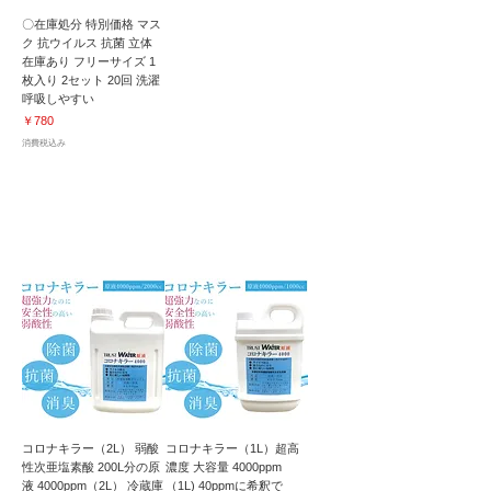
〇在庫処分 特別価格 マス
ク 抗ウイルス 抗菌 立体
在庫あり フリーサイズ 1
枚入り 2セット 20回 洗濯
呼吸しやすい
価格
￥780
消費税込み
肌に優しい弱酸性｜除菌・抗菌・消臭｜
特殊機能 高濃度次亜塩素酸
コロナキラー（2L） 弱酸
コロナキラー（1L）超高
性次亜塩素酸 200L分の原
濃度 大容量 4000ppm
液 4000ppm（2L） 冷蔵庫
（1L) 40ppmに希釈で