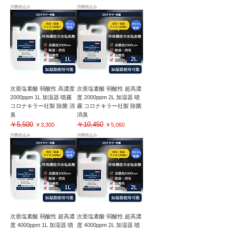
消費税込み
消費税込み
次亜塩素酸 弱酸性 高濃度
次亜塩素酸 弱酸性 超高濃
2000ppm 1L 加湿器 噴霧
度 2000ppm 2L 加湿器 噴
コロナキラー社製 除菌 消
霧 コロナキラー社製 除菌
臭
消臭
￥5,500
￥10,450
通常価格
セール価格
通常価格
セール価格
￥3,300
￥5,060
消費税込み
消費税込み
次亜塩素酸 弱酸性 超高濃
次亜塩素酸 弱酸性 超高濃
度 4000ppm 1L 加湿器 噴
度 4000ppm 2L 加湿器 噴