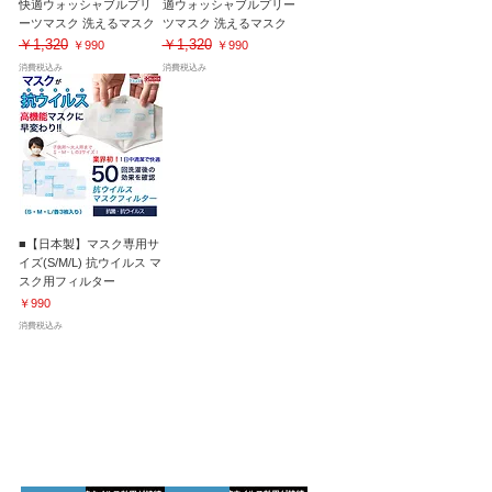
快適ウォッシャブルプリ
適ウォッシャブルプリー
ーツマスク 洗えるマスク
ツマスク 洗えるマスク
￥1,320
￥1,320
通常価格
セール価格
通常価格
セール価格
￥990
￥990
消費税込み
消費税込み
■【日本製】マスク専用サ
イズ(S/M/L) 抗ウイルス マ
スク用フィルター
価格
￥990
消費税込み
マイナスイオンでウイルス吸着！感染予防｜
150回洗濯後も効果が持続！