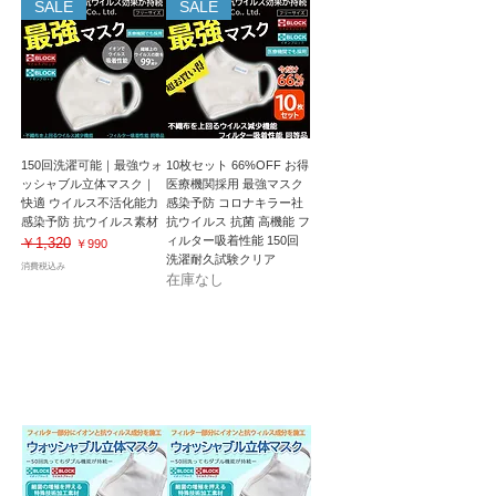
SALE
SALE
150回洗濯可能｜最強ウォ
10枚セット 66%OFF お得
ッシャブル立体マスク｜
医療機関採用 最強マスク
快適 ウイルス不活化能力
感染予防 コロナキラー社
感染予防 抗ウイルス素材
抗ウイルス 抗菌 高機能 フ
ィルター吸着性能 150回
￥1,320
通常価格
セール価格
￥990
洗濯耐久試験クリア
消費税込み
在庫なし
マイナスイオンでウイルス吸着！感染予防｜
50回洗濯後も効果が持続！