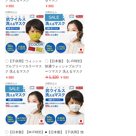
ク 洗えるマスク
るマスク
価格
価格
￥880
￥880
消費税込み
消費税込み
SALE
〇【子供用】ウォッシャ
〇【日本製】【L-FREE】
ブルプリーツカラーマス
快適ウォッシャブルプリ
ク 洗えるマスク
ーツマスク 洗えるマスク
￥1,320
価格
通常価格
セール価格
￥880
￥990
消費税込み
消費税込み
SALE
〇【日本製】【M-FREE】
■【日本製】【子供用】快