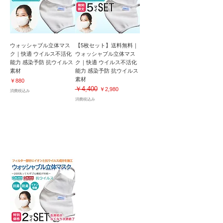
ウォッシャブル立体マス
【5枚セット】送料無料｜
ク｜快適 ウイルス不活化
ウォッシャブル立体マス
能力 感染予防 抗ウイルス
ク｜快適 ウイルス不活化
素材
能力 感染予防 抗ウイルス
素材
価格
￥880
￥4,400
通常価格
セール価格
￥2,980
消費税込み
消費税込み
マイナスイオンでウイルス吸着！感染予防｜
20回洗濯後も効果が持続！