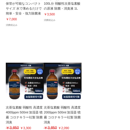
保管が可能なコンパクト
100L分 弱酸性次亜塩素酸
サイズ 水で薄めるだけで
の原液 除菌・消臭液 1L
簡単・安全・強力除菌液
価格
￥3,500
価格
￥7,000
消費税込み
消費税込み
加湿器対応｜除菌・抗菌・消臭・空間洗浄｜
特殊機能 高濃度次亜塩素酸
次亜塩素酸 弱酸性 高濃度
次亜塩素酸 弱酸性 高濃度
4000ppm 500ml 加湿器 噴
2000ppm 500ml 加湿器 噴
霧 コロナキラー社製 除菌
霧 コロナキラー社製 除菌
消臭
消臭
￥3,850
￥3,850
通常価格
セール価格
通常価格
セール価格
￥3,300
￥2,090