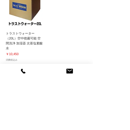
トラストウォーター
（20L）空中噴霧可能 空
間洗浄 加湿器 次亜塩素酸
水
価格
￥10,450
消費税込み
携帯にも便利な抗菌・抗ウイルススプレー
抗菌・抗ウイルス効果が最長１年間持続！