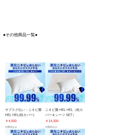
[ 化粧水 ] （120ml）
●その他商品一覧●
ニキビ・アトピーにお困りの方へ｜美肌効果にも
サブスク払い：ニキビ菌
ニキビ菌 HEL HEL（枕カ
HEL HEL(枕カバー)
バー＆シーツ SET）
価格
価格
￥4,500
￥14,300
消費税込み
消費税込み